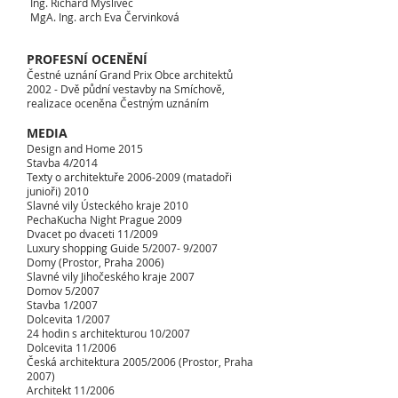
Ing. Richard Myslivec
MgA. Ing. arch Eva Červinková
PROFESNÍ OCENĚNÍ
Čestné uznání Grand Prix Obce architektů
2002 - Dvě půdní vestavby na Smíchově,
realizace oceněna Čestným uznáním
MEDIA
Design and Home 2015
Stavba 4/2014
Texty o architektuře
2006-2009
(matadoři
junioři) 2010
Slavné vily Ústeckého kraje 2010
PechaKucha Night Prague 2009
Dvacet po dvaceti 11/2009
Luxury shopping Guide 5/2007- 9/2007
Domy (Prostor, Praha 2006)
Slavné vily Jihočeského kraje 2007
Domov 5/2007
Stavba 1/2007
Dolcevita 1/2007
24 hodin s architekturou 10/2007
Dolcevita 11/2006
Česká architektura 2005/2006 (Prostor, Praha
2007)
Architekt 11/2006