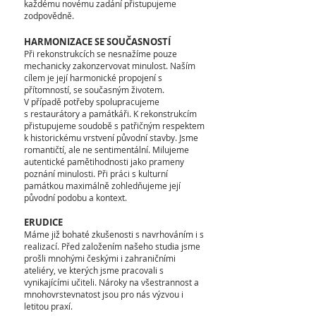
každému novému zadání přistupujeme
zodpovědně.
HARMONIZACE SE SOUČASNOSTÍ
Při rekonstrukcích se nesnažíme pouze
mechanicky zakonzervovat minulost. Naším
cílem je její harmonické propojení s
přítomností, se současným životem.
V případě potřeby spolupracujeme
s restaurátory a památkáři. K rekonstrukcím
přistupujeme soudobě s patřičným respektem
k historickému vrstvení původní stavby.
Jsme
romantičtí, ale ne sentimentální. Milujeme
autentické pamětihodnosti jako prameny
poznání minulosti. Při práci s kulturní
památkou maximálně zohledňujeme její
původní podobu a kontext.
ERUDICE
Máme již bohaté zkušenosti s navrhováním i s
realizací. Před založením našeho studia jsme
prošli mnohými českými i zahraničními
ateliéry, ve kterých jsme pracovali s
vynikajícími učiteli. Nároky na všestrannost a
mnohovrstevnatost jsou pro nás výzvou i
letitou praxí.