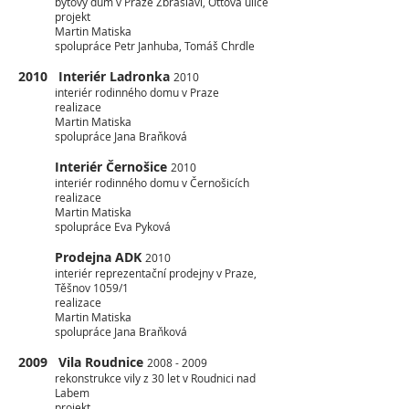
bytový dům v Praze Zbraslavi, Ottova ulice
projekt
Martin Matiska
spolupráce Petr Janhuba, Tomáš Chrdle
2010 Interiér Ladronka
2010
interiér rodinného domu v Praze
realizace
Martin Matiska
spolupráce Jana Braňková
Interiér Černošice
2010
interiér rodinného domu v Černošicích
realizace
Martin Matiska
spolupráce Eva Pyková
Prodejna ADK
2010
interiér reprezentační prodejny v Praze,
Těšnov 1059/1
realizace
Martin Matiska
spolupráce Jana Braňková
2009 Vila Roudnice
2008 - 2009
rekonstrukce vily z 30 let v Roudnici nad
Labem
projekt