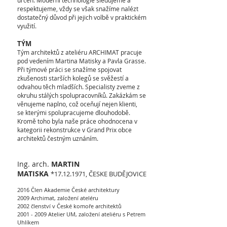
určen. Moderní technologie sledujeme a
respektujeme, vždy se však snažíme nalézt
dostatečný důvod při jejich volbě v praktickém
využití.
TÝM
Tým architektů z ateliéru ARCHIMAT pracuje
pod vedením Martina Matisky a Pavla Grasse.
Při týmové práci se snažíme spojovat
zkušenosti starších kolegů se svěžestí a
odvahou těch mladších. Specialisty zveme z
okruhu stálých spolupracovníků. Zakázkám se
věnujeme naplno, což oceňují nejen klienti,
se kterými spolupracujeme dlouhodobě.
Kromě toho byla naše práce ohodnocena v
kategorii rekonstrukce v Grand Prix obce
architektů čestným uznáním.
Ing. arch.
MARTIN
MATISKA
*17.12.1971, ČESKE BUDĚJOVICE
2016 Člen Akademie České architektury
2009 Archimat, založení ateléru
2002 členství v České komoře architektů
2001 - 2009
Atelier UM, založení ateliéru s Petrem
Uhlíkem