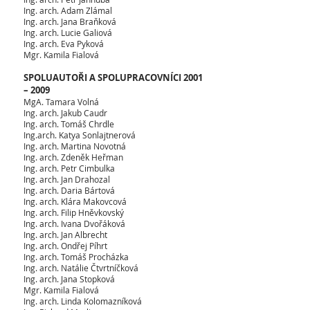
Ing. arch. Adam Zlámal
Ing. arch. Jana Braňková
Ing. arch. Lucie Galiová
Ing. arch. Eva Pyková
Mgr. Kamila Fialová
SPOLUAUTOŘI A SPOLUPRACOVNÍCI 2001
– 2009
MgA. Tamara Volná
Ing. arch. Jakub Caudr
Ing. arch. Tomáš Chrdle
Ing.arch. Katya Sonlajtnerová
Ing. arch. Martina Novotná
Ing. arch. Zdeněk Heřman
Ing. arch. Petr Cimbulka
Ing. arch. Jan Drahozal
Ing. arch. Daria Bártová
Ing. arch. Klára Makovcová
Ing. arch. Filip Hněvkovský
Ing. arch. Ivana Dvořáková
Ing. arch. Jan Albrecht
Ing. arch. Ondřej Píhrt
Ing. arch. Tomáš Procházka
Ing. arch. Natálie Čtvrtníčková
Ing. arch. Jana Stopková
Mgr. Kamila Fialová
Ing. arch. Linda Kolomazníková