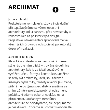
ARCHIMAT
Jsme architekti.
Poskytujeme komplexní služby a individuální
přístup. Zabýváme se všemi oblastmi
architektury, od urbanismu přes novostavby a
rekonstrukce až po interiéry a design.
Projektovou dokumentaci zpracováváme ve
všech jejích úrovních, od studie až po autorský
dozor při realizaci.
ARCHITEKTURA
Klasické architektonické navrhování máme
stále rádi. Je nám blízká vitruviánská definice
architektury, kde je za ideál považováno
vyvážení účelu, formy a konstrukce. Snažíme
se tedy být architekty, kteří jsou zároveň
inženýry, výtvarníky, filozofy a vědci. Je-li třeba,
přibíráme do týmu specialisty a snažíme se
s nimi záměry projektu probírat od samého
počátku. Hledáme pokoru, neokázalost a
přirozenost. Současným trendům v
architektuře se nevyhýbáme, ale nepřijímáme
je bez důvodu. Chceme si uchovat svobodu. Ke