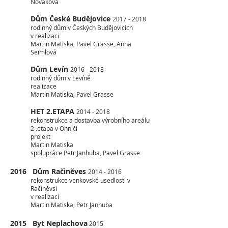
Nováková
Dům České Budějovice
2017 - 2018
rodinný dům v Českých Budějovicích
v realizaci
Martin Matiska, Pavel Grasse, Anna
Seimlová
Dům Levín
2016 - 2018
rodinný dům v Levíně
realizace
Martin Matiska, Pavel Grasse
HET 2.ETAPA
2014 - 2018
rekonstrukce a dostavba výrobního areálu
2 .etapa v Ohníči
projekt
Martin Matiska
spolupráce Petr Janhuba, Pavel Grasse
2016 Dům Račiněves
2014 - 2016
rekonstrukce venkovské usedlosti v
Račiněvsi
v realizaci
Martin Matiska, Petr Janhuba
2015 Byt Neplachova
2015