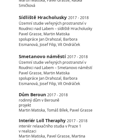
Martin Matiska, Pavel Grasse, Radka
Smičková
Sídliště Hracholusky
2017 - 2018
Územní studie veřejných prostranství v
Roudnici nad Labem – sídliště Hracholusky
Pavel Grasse, Martin Matiska
spolupráce Jan Drahozal, Barbora
Eismanová, Josef Filip, Vít Ondráček
Smetanovo náměstí
2017 - 2018
Územní studie veřejných prostranství v
Roudnici nad Labem – Smetanovo náměstí
Pavel Grasse, Martin Matiska
spolupráce Jan Drahozal, Barbora
Eismanová, Josef Filip, Vít Ondráček
Dům Beroun
2017 - 2018
rodinný dům v Berouně
projekt
Martin Matiska, Tomáš Bílek, Pavel Grasse
Interiér Loll Theraphy
2017 - 2018
interiér relaxačního studia v Praze 1
v realizaci
Martin Matiska, Pavel Grasse, Martina