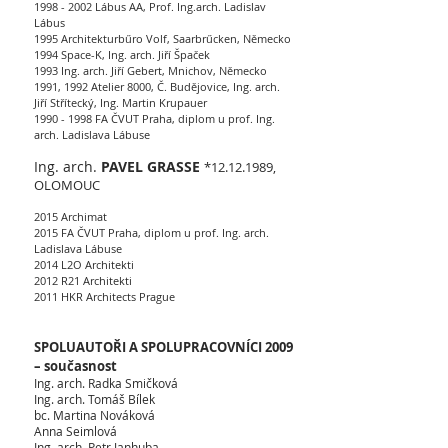
1998 - 2002
Lábus AA, Prof. Ing.arch. Ladislav
Lábus
1995 Architekturbűro Volf, Saarbrűcken, Německo
1994 Space-K, Ing. arch. Jiří Špaček
1993 Ing. arch. Jiří Gebert, Mnichov, Německo
1991, 1992 Atelier 8000, Č. Budějovice, Ing. arch.
Jiří Střítecký, Ing. Martin Krupauer
1990 - 1998
FA ČVUT Praha, diplom u prof. Ing.
arch. Ladislava Lábuse
Ing. arch.
PAVEL GRASSE
*12.12.1989,
OLOMOUC
2015 Archimat
2015 FA ČVUT Praha, diplom u prof. Ing. arch.
Ladislava Lábuse
2014 L2O Architekti
2012 R21 Architekti
2011 HKR Architects Prague
SPOLUAUTOŘI A SPOLUPRACOVNÍCI 2009
– současnost
Ing. arch. Radka Smičková
Ing. arch. Tomáš Bílek
bc. Martina Nováková
Anna Seimlová
Ing. arch. Petr Janhuba