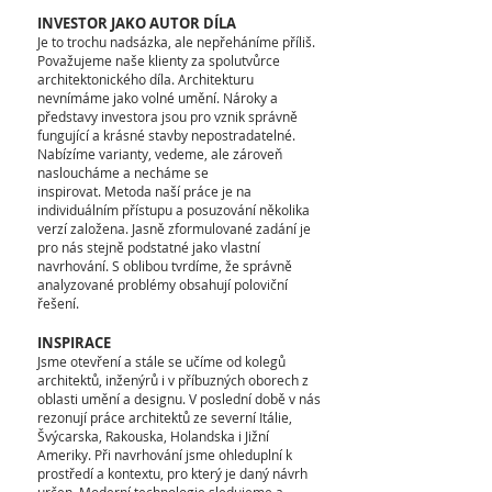
INVESTOR JAKO AUTOR DÍLA
Je to trochu nadsázka, ale nepřeháníme příliš.
Považujeme naše klienty za spolutvůrce
architektonického díla. Architekturu
nevnímáme jako volné umění. Nároky a
představy investora jsou pro vznik správně
fungující a krásné stavby nepostradatelné.
Nabízíme varianty, vedeme, ale zároveň
nasloucháme a necháme se
inspirovat.
Metoda naší práce je na
individuálním přístupu a posuzování několika
verzí založena.
Jasně zformulované zadání je
pro nás stejně podstatné jako vlastní
navrhování. S oblibou tvrdíme, že správně
analyzované problémy obsahují poloviční
řešení.
INSPIRACE
Jsme otevření a stále se učíme od kolegů
architektů, inženýrů i v příbuzných oborech z
oblasti umění a designu.
V poslední době v nás
rezonují práce architektů ze severní Itálie,
Švýcarska, Rakouska, Holandska i Jižní
Ameriky. Při navrhování jsme ohleduplní k
prostředí a kontextu, pro který je daný návrh